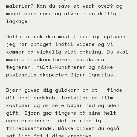
malerier? Kan du save et værk over? og
meget mere spas og alvor i en dejlig
lagkage!
Dette er nok den mest finurlige episode
jeg har optaget indtil videre og vi
kommer da virkelig vidt omkring. Du skal
møde billedkunstneren, magikeren
tegneren, multi-kunstneren og måske
puslespils-eksperten Bjørn Ignatius.
Bjørn giver dig guldkorn om at
finde
dit eget budskab, fortæller om film,
kostumer og om seje bøger med og uden
gift. Bjørn gør tingene på sine helt
egne præmisser - det er rimelig
frihedssættende. Måske bliver du også
sat lidt fri i dine kreative