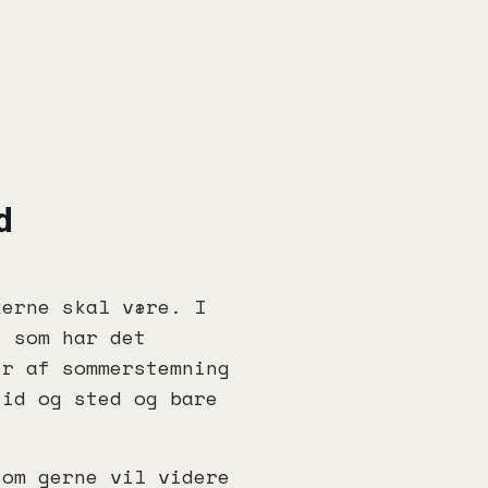
d
kerne skal være. I
, som har det
er af sommerstemning
tid og sted og bare
som gerne vil videre