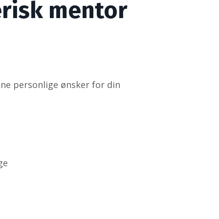
erisk mentor
dine personlige ønsker for din
ge