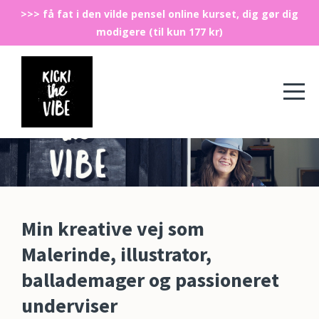
>>> få fat i den vilde pensel online kurset, dig gør dig
modigere (til kun 177 kr)
Min kreative vej som
Malerinde, illustrator,
ballademager og passioneret
underviser